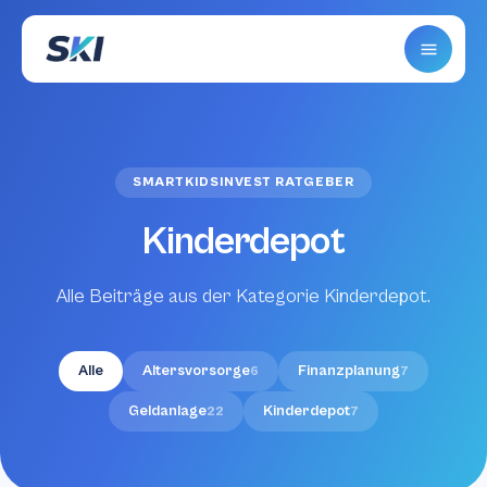
SMARTKIDSINVEST RATGEBER
Kinderdepot
Alle Beiträge aus der Kategorie Kinderdepot.
Alle
Altersvorsorge
Finanzplanung
6
7
Geldanlage
Kinderdepot
22
7