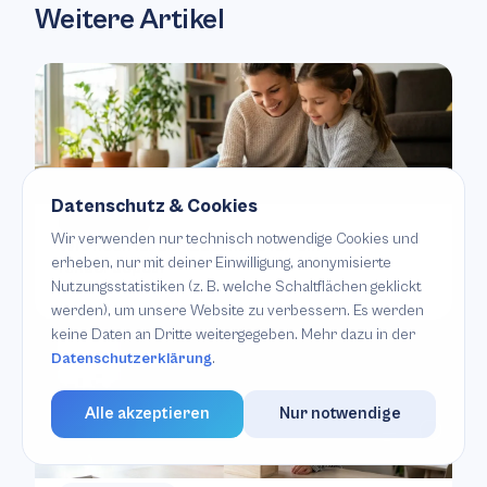
Weitere Artikel
Datenschutz & Cookies
Geldanlage
Wir verwenden nur technisch notwendige Cookies und
Wie hoch ist der Zuschuss für ein
erheben, nur mit deiner Einwilligung, anonymisierte
Kinderdepot?
Weiterlesen
Nutzungsstatistiken (z. B. welche Schaltflächen geklickt
werden), um unsere Website zu verbessern. Es werden
keine Daten an Dritte weitergegeben. Mehr dazu in der
Datenschutzerklärung
.
Alle akzeptieren
Nur notwendige
Inhalt