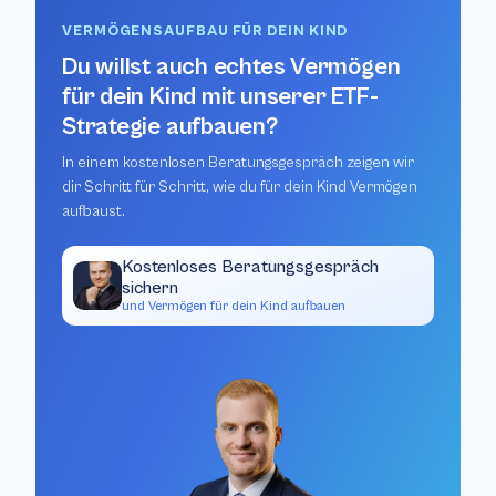
VERMÖGENSAUFBAU FÜR DEIN KIND
Du willst auch echtes Vermögen
für dein Kind mit unserer ETF-
Strategie aufbauen?
In einem kostenlosen Beratungsgespräch zeigen wir
dir Schritt für Schritt, wie du für dein Kind Vermögen
aufbaust.
Kostenloses Beratungsgespräch
sichern
und Vermögen für dein Kind aufbauen