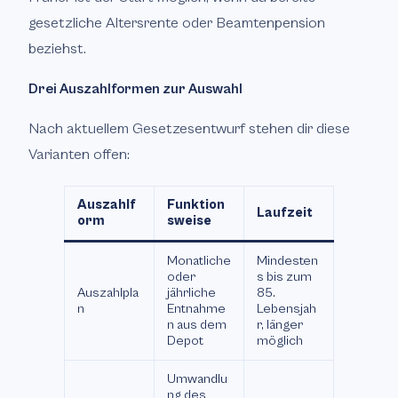
gesetzliche Altersrente oder Beamtenpension
beziehst.
Drei Auszahlformen zur Auswahl
Nach aktuellem Gesetzesentwurf stehen dir diese
Varianten offen:
Auszahlf
Funktion
Laufzeit
orm
sweise
Monatliche
Mindesten
oder
s bis zum
Auszahlpla
jährliche
85.
n
Entnahme
Lebensjah
n aus dem
r, länger
Depot
möglich
Umwandlu
ng des