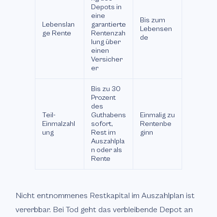
Depots in
eine
Bis zum
Lebenslan
garantierte
Lebensen
ge Rente
Rentenzah
de
lung über
einen
Versicher
er
Bis zu 30
Prozent
des
Teil-
Guthabens
Einmalig zu
Einmalzahl
sofort,
Rentenbe
ung
Rest im
ginn
Auszahlpla
n oder als
Rente
Nicht entnommenes Restkapital im Auszahlplan ist
vererbbar. Bei Tod geht das verbleibende Depot an