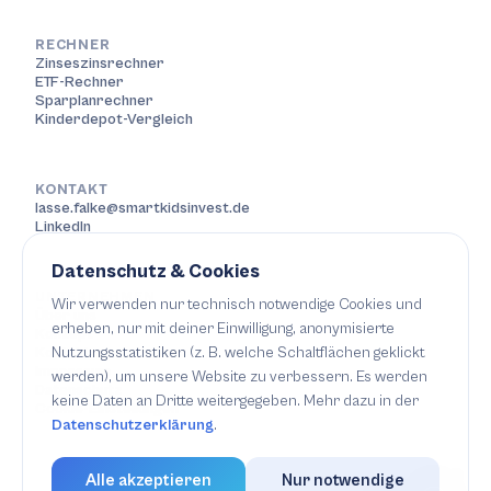
RECHNER
Zinseszinsrechner
ETF-Rechner
Sparplanrechner
Kinderdepot-Vergleich
KONTAKT
lasse.falke@smartkidsinvest.de
LinkedIn
Datenschutz & Cookies
UNTERNEHMEN
Wir verwenden nur technisch notwendige Cookies und
Über uns
erheben, nur mit deiner Einwilligung, anonymisierte
Konzept
Nutzungsstatistiken (z. B. welche Schaltflächen geklickt
Kontakt
Impressum
werden), um unsere Website zu verbessern. Es werden
Datenschutz
keine Daten an Dritte weitergegeben. Mehr dazu in der
Cookie-Einstellungen
Datenschutzerklärung
.
Alle akzeptieren
Nur notwendige